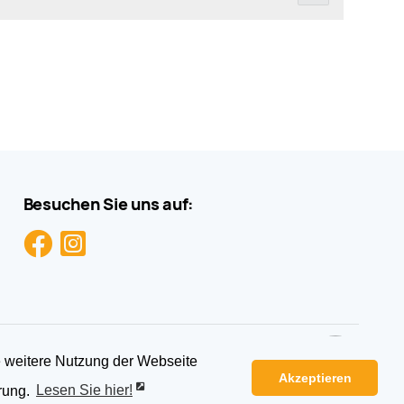
Besuchen Sie uns auf:
e weitere Nutzung der Webseite
Impressum
|
Datenschutz
|
Vertragskündigungen
Akzeptieren
|
rung.
Lesen Sie hier!