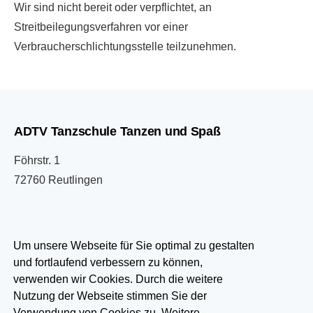
Wir sind nicht bereit oder verpflichtet, an
Streitbeilegungsverfahren vor einer
Verbraucherschlichtungsstelle teilzunehmen.
ADTV Tanzschule Tanzen und Spaß
Föhrstr. 1
72760 Reutlingen
07121 333033
Um unsere Webseite für Sie optimal zu gestalten
und fortlaufend verbessern zu können,
info@tanzen-und-spass.de
verwenden wir Cookies. Durch die weitere
Nutzung der Webseite stimmen Sie der
Besuchen Sie uns auf:
Verwendung von Cookies zu. Weitere