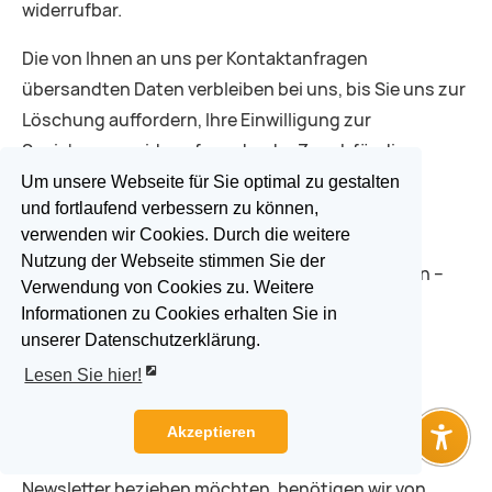
widerrufbar.
Die von Ihnen an uns per Kontaktanfragen
übersandten Daten verbleiben bei uns, bis Sie uns zur
Löschung auffordern, Ihre Einwilligung zur
Speicherung widerrufen oder der Zweck für die
Datenspeicherung entfällt (z. B. nach
Um unsere Webseite für Sie optimal zu gestalten
und fortlaufend verbessern zu können,
abgeschlossener Bearbeitung Ihres Anliegens).
verwenden wir Cookies. Durch die weitere
Zwingende gesetzliche Bestimmungen –
Nutzung der Webseite stimmen Sie der
insbesondere gesetzliche Aufbewahrungsfristen –
Verwendung von Cookies zu. Weitere
bleiben unberührt.
Informationen zu Cookies erhalten Sie in
unserer Datenschutzerklärung.
5. Newsletter
Lesen Sie hier!
Newsletter­daten
Akzeptieren
Wenn Sie den auf der Website angebotenen
Newsletter beziehen möchten, benötigen wir von