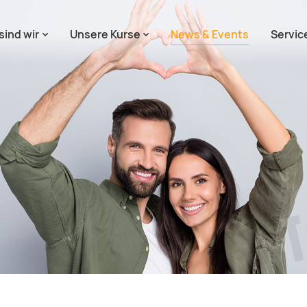
sind wir
Unsere Kurse
News & Events
Servic
tion überspringen