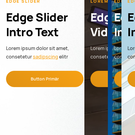
EDGE SLIDER
LOREM IPSUM
EDGE S
ED
Edge Slider
Edge Sl
Edg
E
Intro Text
Video S
Ima
I
Lorem ipsum dolor sit amet,
Lorem ipsum dolor s
Lorem ip
Lor
consetetur
sadipscing
elitr
consetetur
consete
sadipsc
co
Button Primär
Button Pr