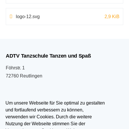
logo-12.svg
2,9 KiB
ADTV Tanzschule Tanzen und Spaß
Föhrstr. 1
72760 Reutlingen
07121 333033
Um unsere Webseite für Sie optimal zu gestalten
und fortlaufend verbessern zu können,
info@tanzen-und-spass.de
verwenden wir Cookies. Durch die weitere
Nutzung der Webseite stimmen Sie der
Besuchen Sie uns auf: