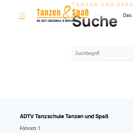
TANZEN UND SPA
Suche
Das 
Naviga
MENÜ
Suchbegriffe
ADTV Tanzschule Tanzen und Spaß
Föhrstr. 1