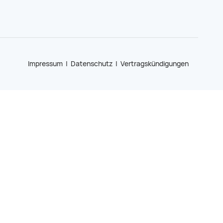
Impressum
|
Datenschutz
|
Vertragskündigungen
|
zurück
nach
oben