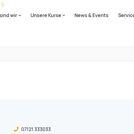
SS
sind wir
Unsere Kurse
News & Events
Servic
tion überspringen
07121 333033