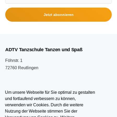
Mail-
Adresse
Jetzt abonnieren
ADTV Tanzschule Tanzen und Spaß
Föhrstr. 1
72760 Reutlingen
07121 333033
Um unsere Webseite für Sie optimal zu gestalten
und fortlaufend verbessern zu können,
info@tanzen-und-spass.de
verwenden wir Cookies. Durch die weitere
Nutzung der Webseite stimmen Sie der
Besuchen Sie uns auf: